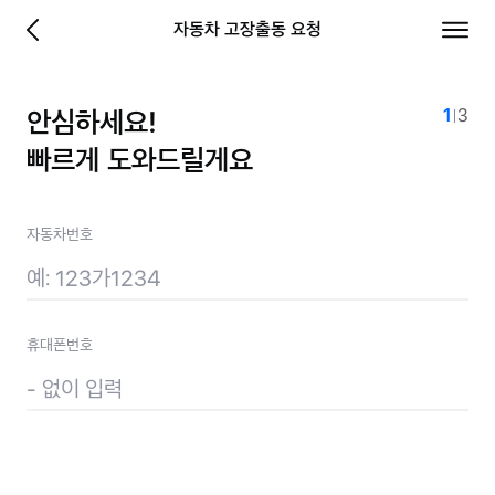
당신에게 좋은보험 - 삼성화재
자동차 고장출동 요청
이전 페이지로 이동
전체 
1
3
안심하세요!
계약정
총
단계
빠르게 도와드릴게요
자동차번호
휴대폰번호