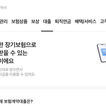
계사)
이지 메뉴
관리
보험상품
보상
대출
퇴직연금
혜택/서비스
고
한 장기보험으로
받을 수 있는
이에요
그대로 받으면서
자금을 이용할 수 있어요.
재 보험계약대출은?