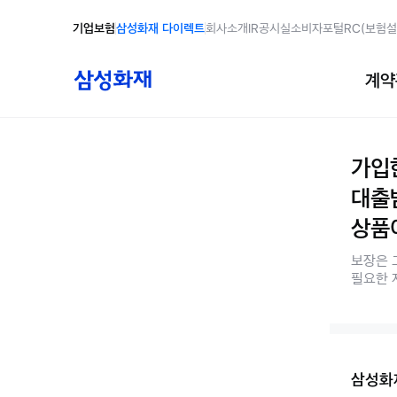
당신에게 좋은보험 - 삼성화재
기업보험
삼성화재 다이렉트
회사소개
IR
공시실
소비자포털
RC(보험설
서비스링크
홈페
계약
가입
대출
상품
보장은 
필요한 
삼성화